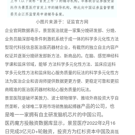
小图片来源于：证监官方网
企业官网数据表示，景昱医治就是一家集分娩研发部、分娩、
业务员脑深部电条件刺激机系统于成一体的科学多元化性方法
型现代科技信息医治医药器材企业，有截然的独立自主内容产
权证并逐渐分娩研发部新方法、新商品的。在脑、感觉神经科
学课和监床邻域，能够 方法科学多元化性方法、监床应运科
学多元化性方法和监床贴心服务质量的玩法的科学多元化性方
法为医治企业和咨询师提供数据更更方便、更稳定可靠和更招
商精准的医治医药器材和贴心服务质量的玩法。
景昱医院是破坏美敦力、波士顿物理学、雅培外商投资大亨自
产品的公司，也
然垄断，全球唯二享用市场销售脑起搏器
是唯一一家拥有自主研发脑机芯片的中国公司。
医药魔方投融资数据库显示，景昱医疗2022年2月16
日完成3亿元D+轮融资，投资方为红杉资本中国及
高瓴