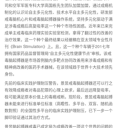
司和空军军医专科大学高国栋先生团队加盟加盟，通过成瘾机
制化的认识论自主多元化性、技术水平自主多元化性，研发部
戒毒脑机心片和戒毒脑起搏器操作系统，坚持多元化驱动于满
足涉毒成瘾后高复吸率这一个种个市场性困惑。近年来已来完
成单主戒毒临床药理实验实验室检测，拿得了翻过性的改善的
治疗效果，这一个种个最终结果以经撤稿在亚太领域专业性月
刊《Brain Stimulation》上。且，这一个种个车辆于201七年
拥有国家药品监督管理局“自主多元化性健康节点”审核。该戒
毒脑起搏器是市场首例脑内多靶点协同改善用来涉毒成瘾和有
精神病改善的医药手术器械，在该领域趋于世界十大技术领先
身份。
先前的临床实践护理耐压警告，景昱戒毒脑起搏器还可以行之
有效降成瘾者对毒品犯罪的心理上欲求，最后远远降复吸率，
极可能满足原本价值上的毒瘾戒断。现阶段，景昱戒毒脑起搏
器未能来进行标准单位标准（高瞻性、多平台、双盲、随机函
数對照）的全国性多平台的临床实践护理耐压，已下一步一个
脚印验证通过其治疗方式。
景昱脑起搏器戒毒已成定局为成瘾改善一项这个世界的问题的